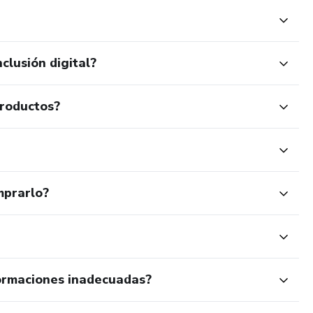
clusión digital?
productos?
mprarlo?
ormaciones inadecuadas?