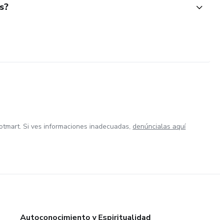
s?
otmart. Si ves informaciones inadecuadas,
denúncialas aquí
Autoconocimiento y Espiritualidad