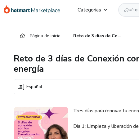
Ir
Ir
Ir
Categorías
al
a
al
contenido
la
pie
principal
página
de
Página de inicio
Reto de 3 días de Conexión con los ángeles: Transformando tu energía
de
página
pago
Reto de 3 días de Conexión co
energía
Español
Tres días para renovar tu ener
Día 1: Limpieza y liberación d