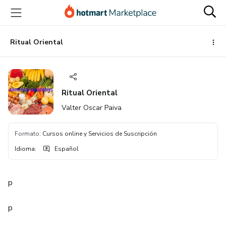
Ir
Ir
Ir
al
a
al
contenido
la
pie
principal
página
de
Ritual Oriental
de
página
pago
Ritual Oriental
Valter Oscar Paiva
Formato
:
Cursos online y Servicios de Suscripción
Idioma
:
Español
p
p