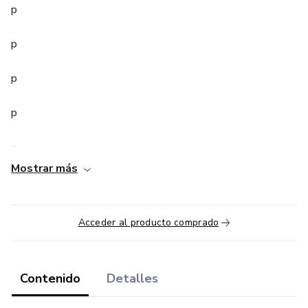
p
p
p
p
p
Mostrar más
p
p
Acceder al producto comprado
ppp
Contenido
Detalles
p