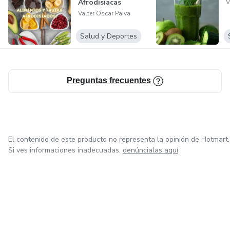
Afrodisiacas
V
p
Valter Oscar Paiva
p
Salud y Deportes
p
Preguntas frecuentes
p
p
p
El contenido de este producto no representa la opinión de Hotmart.
Si ves informaciones inadecuadas,
denúncialas aquí
p
pp
p