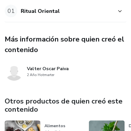
p
01
Ritual Oriental
p
p
Más información sobre quien creó el
contenido
pp
p
Valter Oscar Paiva
2 Año Hotmarter
p
p
Otros productos de quien creó este
p
contenido
p
Alimentos
D