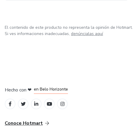
El contenido de este producto no representa la opinión de Hotmart.
Si ves informaciones inadecuadas,
denúncialas aquí
en Ciudad de México
en Bogotá
en Amsterdam
en Madrid
en Belo Horizonte
Hecho con
❤
Conoce Hotmart