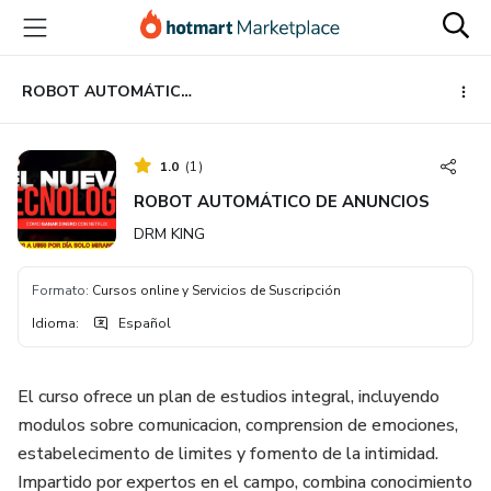
Ir
Ir
Ir
al
a
al
contenido
la
pie
principal
página
de
ROBOT AUTOMÁTICO DE ANUNCIOS
de
página
pago
1.0
(
1
)
ROBOT AUTOMÁTICO DE ANUNCIOS
DRM KING
Formato
:
Cursos online y Servicios de Suscripción
Idioma
:
Español
El curso ofrece un plan de estudios integral, incluyendo
modulos sobre comunicacion, comprension de emociones,
estabelecimento de limites y fomento de la intimidad.
Impartido por expertos en el campo, combina conocimiento