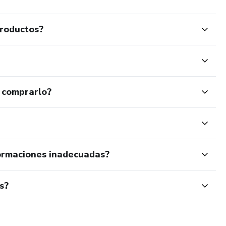
productos?
 comprarlo?
ormaciones inadecuadas?
s?