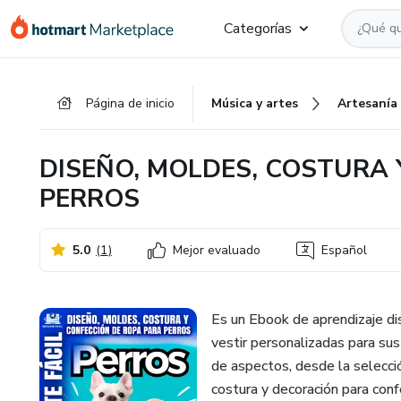
Ir
Ir
Ir
Categorías
al
a
al
contenido
la
pie
principal
página
de
Página de inicio
Música y artes
Artesanía
de
página
pago
DISEÑO, MOLDES, COSTURA 
PERROS
5.0
(
1
)
Mejor evaluado
Español
Es un Ebook de aprendizaje di
vestir personalizadas para su
de aspectos, desde la selecci
costura y decoración para con