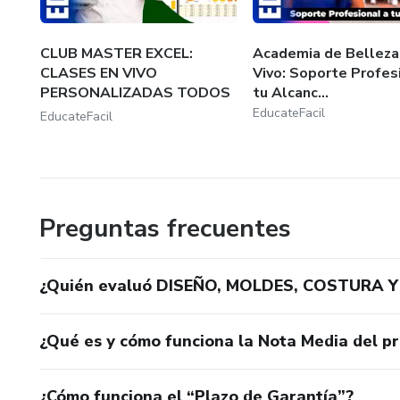
CLUB MASTER EXCEL:
Academia de Belleza
CLASES EN VIVO
Vivo: Soporte Profes
PERSONALIZADAS TODOS
tu Alcanc...
LOS D...
EducateFacil
EducateFacil
Preguntas frecuentes
¿Quién evaluó DISEÑO, MOLDES, COSTURA 
¿Qué es y cómo funciona la Nota Media del p
¿Cómo funciona el “Plazo de Garantía”?