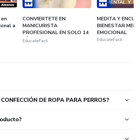
 en
CONVIERTETE EN
MEDITA Y ENCUE
ional a
MANICURISTA
BIENESTAR MENT
PROFESIONAL EN SOLO 14
EMOCIONAL
DÍAS
EducateFacil
EducateFacil
Y CONFECCIÓN DE ROPA PARA PERROS?
roducto?