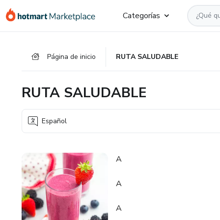
Ir
Ir
Ir
Categorías
al
a
al
contenido
la
pie
principal
página
de
Página de inicio
RUTA SALUDABLE
de
página
pago
RUTA SALUDABLE
Español
A
A
A