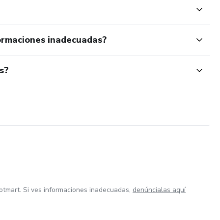
ormaciones inadecuadas?
s?
otmart. Si ves informaciones inadecuadas,
denúncialas aquí