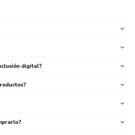
clusión digital?
productos?
mprarlo?