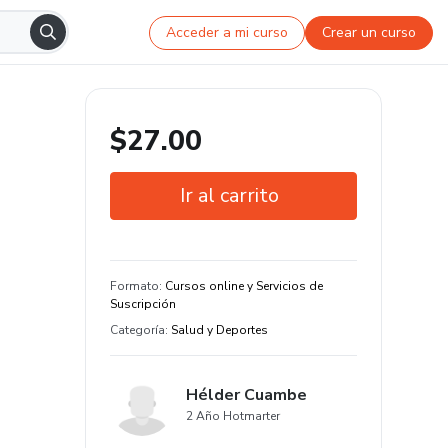
Acceder a mi curso
Crear un curso
$27.00
Ir al carrito
Garantía de 7 días
Estudia a tu manera y en cualquier
Formato
:
Cursos online y Servicios de
dispositivo
Suscripción
Categoría
:
Salud y Deportes
Hélder Cuambe
2 Año Hotmarter