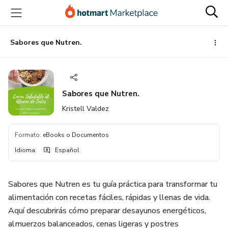
Ir
Ir
Ir
al
a
al
contenido
la
pie
principal
página
de
Sabores que Nutren.
de
página
pago
Sabores que Nutren.
Kristell Valdez
Formato
:
eBooks o Documentos
Idioma
:
Español
Sabores que Nutren es tu guía práctica para transformar tu
alimentación con recetas fáciles, rápidas y llenas de vida.
Aquí descubrirás cómo preparar desayunos energéticos,
almuerzos balanceados, cenas ligeras y postres