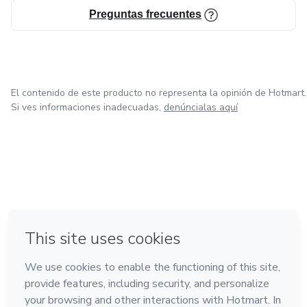
Preguntas frecuentes
El contenido de este producto no representa la opinión de Hotmart.
Si ves informaciones inadecuadas,
denúncialas aquí
en Ciudad de México
en Bogotá
en Amsterdam
en Madrid
en Belo Horizonte
Hecho con
❤