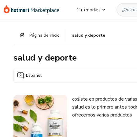
Ir
Ir
Ir
Categorías
al
a
al
contenido
la
pie
principal
página
de
Página de inicio
salud y deporte
de
página
pago
salud y deporte
Español
cosiste en productos de varia
salud es lo primero antes tod
ofrecemos varios productos