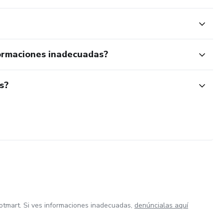
ormaciones inadecuadas?
s?
otmart. Si ves informaciones inadecuadas,
denúncialas aquí