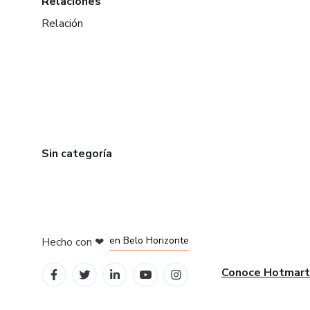
Relaciones
Relación
Sin categoría
en Ciudad de México
en Bogotá
en Amsterdam
en Madrid
en Belo Horizonte
Hecho con
❤
Conoce Hotmart