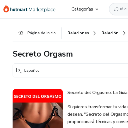
Ir
Ir
Ir
Categorías
al
a
al
contenido
la
pie
principal
página
de
Página de inicio
Relaciones
Relación
de
página
pago
Secreto Orgasm
Español
Secreto del Orgasmo: La Guía 
Si quieres transformar tu vida
desean, "Secreto del Orgasmo"
proporcionará técnicas y cons