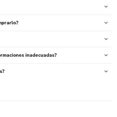
mprarlo?
ormaciones inadecuadas?
s?