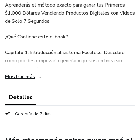
Aprenderás el método exacto para ganar tus Primeros
$1.000 Dólares Vendiendo Productos Digitales con Videos
de Solo 7 Segundos
¿Qué Contiene este e-book?
Capitulo 1. Introducción al sistema Faceless: Descubre
cómo puedes empezar a generar ingresos en línea sin
mostrar tu rostro.
Mostrar más
Capitulo 2. Tus bases para el éxito: Aprenderás las bases
fundamentales para vender cualquier producto digital en
Detalles
línea, y cómo crear una marca Faceless que IMPACTE.
Garantía de 7 días
Capitulo 3. Herramientas y recursos: Conocerás cuáles son
las herramientas que necesitas para generar ingresos por
internet como creador Faceless.