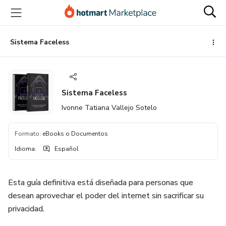
Ir
Ir
Ir
al
a
al
contenido
la
pie
principal
página
de
Sistema Faceless
de
página
pago
Sistema Faceless
Ivonne Tatiana Vallejo Sotelo
Formato
:
eBooks o Documentos
Idioma
:
Español
Esta guía definitiva está diseñada para personas que
desean aprovechar el poder del internet sin sacrificar su
privacidad.