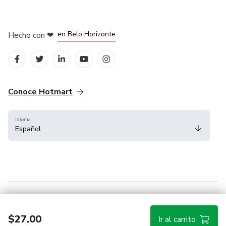
en Ciudad de México
en Bogotá
en Amsterdam
en Madrid
en Belo Horizonte
Hecho con
❤
Conoce Hotmart
Idioma
Español
FAQ
Términos
Privacidad
Cookies
$27.00
Ir al carrito