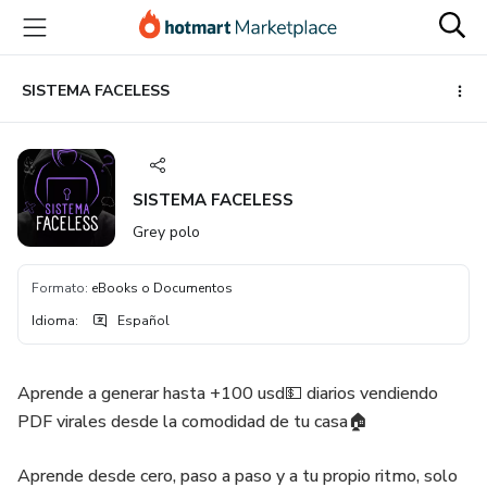
Ir
Ir
Ir
al
a
al
contenido
la
pie
principal
página
de
SISTEMA FACELESS
de
página
pago
SISTEMA FACELESS
Grey polo
Formato
:
eBooks o Documentos
Idioma
:
Español
Aprende a generar hasta +100 usd💵 diarios vendiendo
PDF virales desde la comodidad de tu casa🏠
Aprende desde cero, paso a paso y a tu propio ritmo, solo