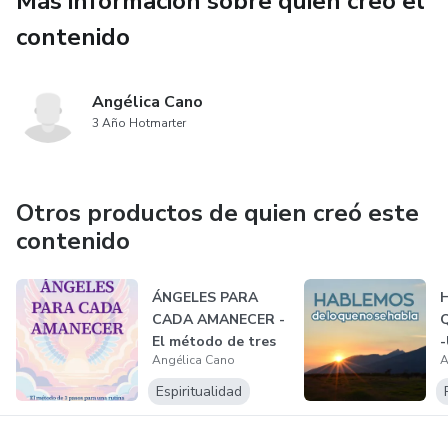
Más información sobre quien creó el
alguien que también ha susurrado 'suicidio' con miedo y
contenido
ahora está listo para gritar '¡basta!'. Por la vida...
Angélica Cano
3 Año Hotmarter
Otros productos de quien creó este
contenido
ÁNGELES PARA
CADA AMANECER -
El método de tres
-
Angélica Cano
A
pasos para un...
v
Espiritualidad