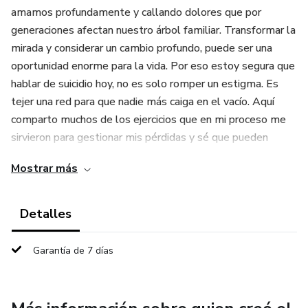
amamos profundamente y callando dolores que por
generaciones afectan nuestro árbol familiar. Transformar la
mirada y considerar un cambio profundo, puede ser una
oportunidad enorme para la vida. Por eso estoy segura que
hablar de suicidio hoy, no es solo romper un estigma. Es
tejer una red para que nadie más caiga en el vacío. Aquí
comparto muchos de los ejercicios que en mi proceso me
sirvieron para gestionar mis pérdidas y sé que pueden
funcionar también para ti. En esta versión ebook comparto
Mostrar más
también mis fotografías, esas que me ayudaron a
comprender, las interpretaciones de lo vivido, los
momentos de introversión que me dieron el camino.
Detalles
Si este libro llega a tus manos, es porque tú también eres
Garantía de 7 días
parte de esta conversación necesaria actualmente. Quizás
como sobreviviente, como acompañante, si has
considerado en algún momento esta idea, o quizás como