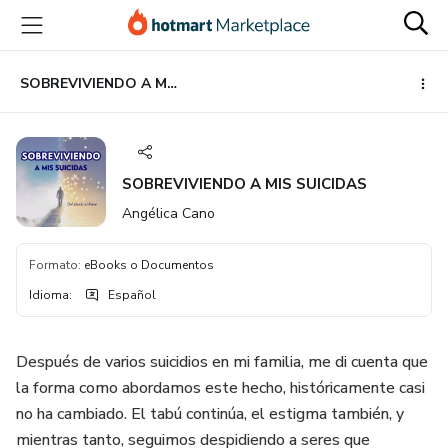
Ir
Ir
Ir
al
a
al
contenido
la
pie
principal
página
de
SOBREVIVIENDO A MIS SUICIDAS
de
página
pago
SOBREVIVIENDO A MIS SUICIDAS
Angélica Cano
Formato
:
eBooks o Documentos
Idioma
:
Español
Después de varios suicidios en mi familia, me di cuenta que
la forma como abordamos este hecho, históricamente casi
no ha cambiado. El tabú continúa, el estigma también, y
mientras tanto, seguimos despidiendo a seres que