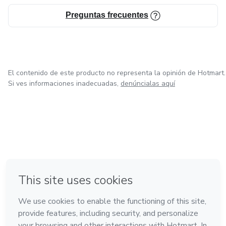
Preguntas frecuentes
El contenido de este producto no representa la opinión de Hotmart.
Si ves informaciones inadecuadas,
denúncialas aquí
en Bogotá
en Amsterdam
en Madrid
en Ciudad de México
Hecho con
❤
en Belo Horizonte