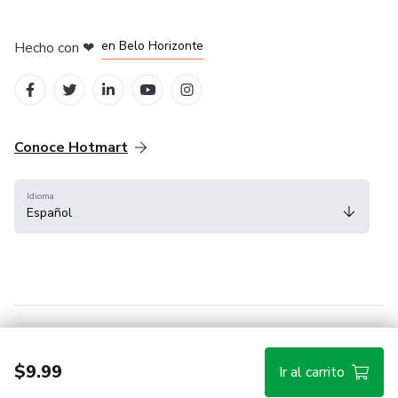
en Ciudad de México
en Bogotá
en Amsterdam
en Madrid
en Belo Horizonte
Hecho con
❤
Conoce Hotmart
Idioma
Español
FAQ
Términos
Privacidad
Cookies
$9.99
Ir al carrito
Hotmart — 2011-2026 © Todos los derechos reservados.