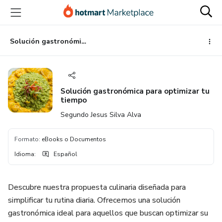
Ir
Ir
Ir
al
a
al
contenido
la
pie
principal
página
de
Solución gastronómica para optimizar tu tiempo
de
página
pago
Solución gastronómica para optimizar tu
tiempo
Segundo Jesus Silva Alva
Formato
:
eBooks o Documentos
Idioma
:
Español
Descubre nuestra propuesta culinaria diseñada para
simplificar tu rutina diaria. Ofrecemos una solución
gastronómica ideal para aquellos que buscan optimizar su