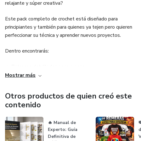
relajante y súper creativa?
✔ Cualquiera que quiera ganar dinero con productos
Este pack completo de crochet está diseñado para
personalizados
principiantes y también para quienes ya tejen pero quieren
perfeccionar su técnica y aprender nuevos proyectos.
No necesitas ser diseñador: todo ya está hecho por ti.
Dentro encontrarás:
🎁 Beneficios clave
🔹 Patrones detallados paso a paso
✨ Ahorra horas de trabajo en diseño
Mostrar más
🔹 Guías ilustradas fáciles de seguir
✨ Aumenta tu catálogo de productos en minutos
Otros productos de quien creó este
🔹 Técnicas desde nivel básico hasta avanzado
✨ Más variedad = más ventas
contenido
🔹 Proyectos rápidos, decorativos, útiles y perfectos para
✨ Material profesional listo para producir
vender
🔥 Manual de

Experto: Guía
d
✨ Ideal para trabajar bajo pedido o en volumen
Definitiva de
V
🔹 Acceso inmediato y para siempre