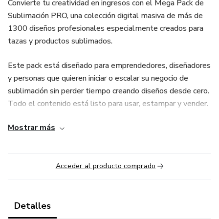
Convierte tu creatividad en ingresos con el Mega Pack de
Sublimación PRO, una colección digital masiva de más de
1300 diseños profesionales especialmente creados para
tazas y productos sublimados.
Este pack está diseñado para emprendedores, diseñadores
y personas que quieren iniciar o escalar su negocio de
sublimación sin perder tiempo creando diseños desde cero.
Todo el contenido está listo para usar, estampar y vender.
Mostrar más
🚀 ¿Qué incluye este Mega Pack?
✅ Más de 1300 diseños únicos para tazas
Acceder al producto comprado
✅ Más de 40GB de material digital
✅ Archivos en formatos PSD y PNG en alta calidad
Detalles