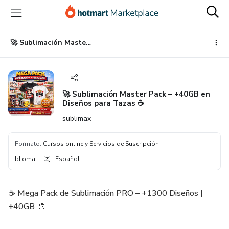
Ir
Ir
Ir
al
a
al
contenido
la
pie
principal
página
de
🚀 Sublimación Master Pack – +40GB en Diseños para Tazas ☕
de
página
pago
🚀 Sublimación Master Pack – +40GB en
Diseños para Tazas ☕
sublimax
Formato
:
Cursos online y Servicios de Suscripción
Idioma
:
Español
☕ Mega Pack de Sublimación PRO – +1300 Diseños |
+40GB 🎨