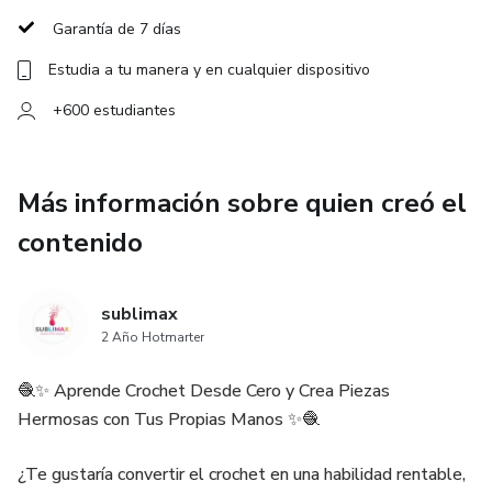
✅ Diseños listos para sublimar o estampar sin
Garantía de 7 días
modificaciones
Estudia a tu manera y en cualquier dispositivo
🎨 Encontrarás colecciones inspiradas en personajes y
+600 estudiantes
temáticas populares como:
Among Us, Mario Bros, Flork, Anime, Marvel, Harry Potter,
Más información sobre quien creó el
Disney, Los Simpsons, Pokémon, Sonic y muchos más.
contenido
💡 ¿Para quién es ideal?
sublimax
✔ Emprendedores de sublimación
2 Año Hotmarter
✔ Personas que venden tazas personalizadas
🧶✨ Aprende Crochet Desde Cero y Crea Piezas
Hermosas con Tus Propias Manos ✨🧶
✔ Negocios de regalos y merchandising
¿Te gustaría convertir el crochet en una habilidad rentable,
✔ Diseñadores gráficos