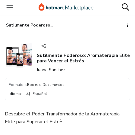
Ir
Ir
Ir
al
a
al
contenido
la
pie
principal
página
de
Sutilmente Poderoso: Aromaterapia Elite para Vencer el Estrés
de
página
pago
Sutilmente Poderoso: Aromaterapia Elite
para Vencer el Estrés
Juana Sanchez
Formato
:
eBooks o Documentos
Idioma
:
Español
Descubre el Poder Transformador de la Aromaterapia
Elite para Superar el Estrés