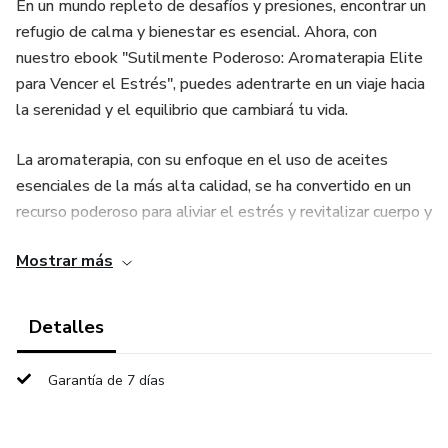
En un mundo repleto de desafíos y presiones, encontrar un
refugio de calma y bienestar es esencial. Ahora, con
nuestro ebook "Sutilmente Poderoso: Aromaterapia Elite
para Vencer el Estrés", puedes adentrarte en un viaje hacia
la serenidad y el equilibrio que cambiará tu vida.
La aromaterapia, con su enfoque en el uso de aceites
esenciales de la más alta calidad, se ha convertido en un
recurso poderoso para aliviar el estrés y revitalizar cuerpo y
mente. Te revelo cómo los aceites esenciales
Mostrar más
cuidadosamente seleccionados pueden convertir tus
momentos de relajación en rituales de bienestar profundo.
Detalles
Te explico cómo los aceites esenciales interactúan con tu
cuerpo y mente para combatir el estrés, y como esto te
Garantía de 7 días
permitirá utilizar aceites esenciales con confianza,
liberándote de la tensión acumulada en tu vida diaria.