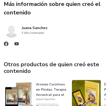
Más información sobre quien creó el
Independientemente de tu experiencia previa en
aromaterapia, encontrarás en estas páginas información
contenido
valiosa y consejos prácticos para enfrentar el estrés con
gracia y determinación.
Juana Sanchez
5 Año Hotmarter
Otros productos de quien creó este
contenido
Aromas Curativos
D
en Pindas: Terapia
P
Ancestral para el
A
Juana Sanchez
J
Estré...
A