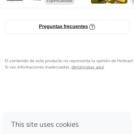
Espiritualidad
Preguntas frecuentes
El contenido de este producto no representa la opinión de Hotmart.
Si ves informaciones inadecuadas,
denúncialas aquí
en Ciudad de México
en Bogotá
en Amsterdam
en Madrid
en Belo Horizonte
Hecho con
❤