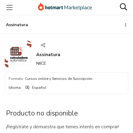
Ir
Ir
Ir
al
a
al
contenido
la
pie
principal
página
de
Assinatura
de
página
pago
Assinatura
NIICE
Formato
:
Cursos online y Servicios de Suscripción
Idioma
:
Español
Producto no disponible
¡Regístrate y demuestra que tienes interés en comprar!