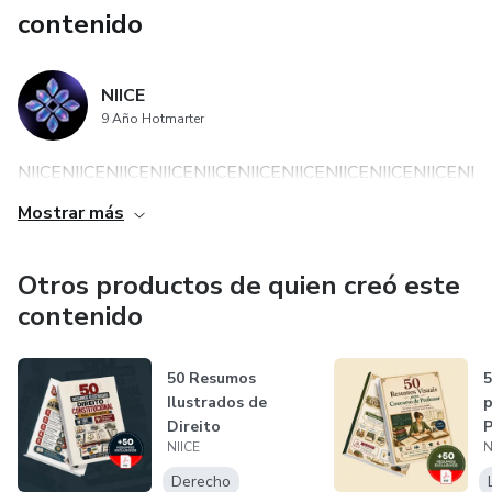
contenido
NIICE
9 Año Hotmarter
NIICENIICENIICENIICENIICENIICENIICENIICENIICENIICENIIC
Mostrar más
Otros productos de quien creó este
contenido
50 Resumos
5
Ilustrados de
p
Direito
P
NIICE
N
Constitucional
para Concurs...
Derecho