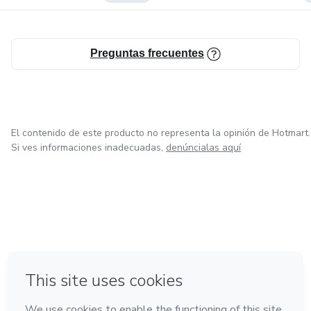
Preguntas frecuentes
El contenido de este producto no representa la opinión de Hotmart.
Si ves informaciones inadecuadas,
denúncialas aquí
en Bogotá
en Amsterdam
en Madrid
en Ciudad de México
Hecho con
❤
en Belo Horizonte