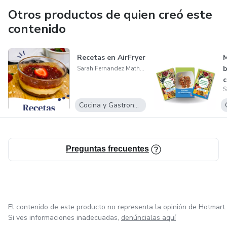
Otros productos de quien creó este
contenido
Recetas en AirFryer
M
b
Sarah Fernandez Matheu
c
a
Cocina y Gastronomía
Preguntas frecuentes
El contenido de este producto no representa la opinión de Hotmart.
Si ves informaciones inadecuadas,
denúncialas aquí