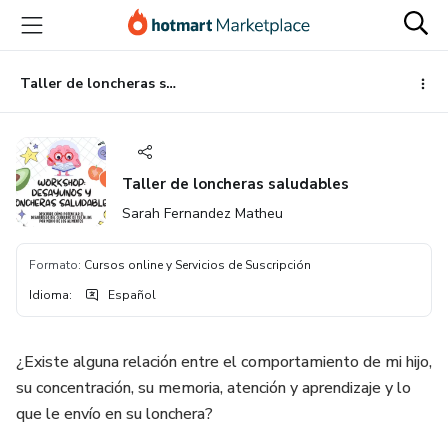
Ir
Ir
Ir
al
a
al
contenido
la
pie
principal
página
de
Taller de loncheras saludables
de
página
pago
Taller de loncheras saludables
Sarah Fernandez Matheu
Formato
:
Cursos online y Servicios de Suscripción
Idioma
:
Español
¿Existe alguna relación entre el comportamiento de mi hijo,
su concentración, su memoria, atención y aprendizaje y lo
que le envío en su lonchera?