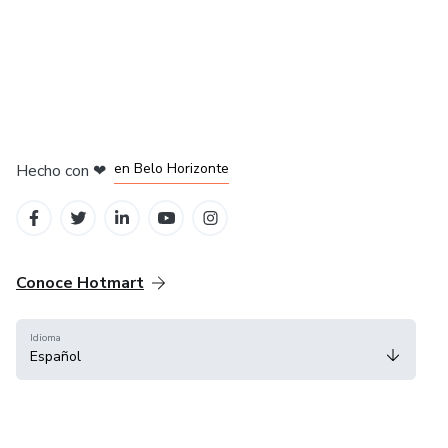
en Ciudad de México
en Bogotá
en Amsterdam
en Madrid
en Belo Horizonte
Hecho con
❤
Conoce Hotmart
Idioma
Español