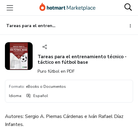
Ir
Ir
Ir
al
a
al
contenido
la
pie
principal
página
de
Tareas para el entrenamiento técnico - táctico en fútbol base
de
página
pago
Tareas para el entrenamiento técnico -
táctico en fútbol base
Puro fútbol en PDF
Formato
:
eBooks o Documentos
Idioma
:
Español
Autores: Sergio A. Piernas Cárdenas e Iván Rafael Díaz
Infantes.