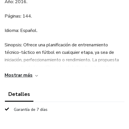
Año: 2016.
Páginas: 144.
Idioma: Español.
Sinopsis: Ofrece una planificación de entrenamiento
técnico-táctico en fútbol en cualquier etapa, ya sea de
iniciación, perfeccionamiento o rendimiento. La propuesta
recorre desde lo analítico a lo globalizado, integrado y
significativo. En Tareas para el entrenamiento técnico-
Mostrar más
táctico en fútbol base, se aportan tareas de entrenamiento
técnico y táctico para ayudar a los entrenadores a orientar
Detalles
su trabajo bajo una perspectiva de variedad y progresión en
las tareas.
Garantía de 7 días