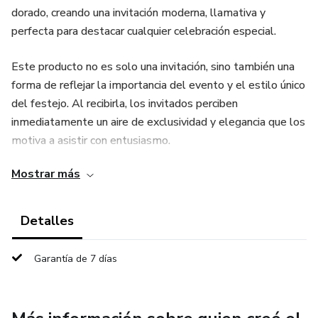
dorado, creando una invitación moderna, llamativa y
perfecta para destacar cualquier celebración especial.
Este producto no es solo una invitación, sino también una
forma de reflejar la importancia del evento y el estilo único
del festejo. Al recibirla, los invitados perciben
inmediatamente un aire de exclusividad y elegancia que los
motiva a asistir con entusiasmo.
Mostrar más
La tarjeta ofrece un diseño versátil que se adapta tanto a
cumpleaños de adultos como a celebraciones juveniles,
manteniendo siempre un toque de glamour. Además,
Detalles
puede personalizarse con el nombre del homenajeado, la
edad, la fecha, la hora y el lugar del evento, logrando así un
Garantía de 7 días
detalle único y especial.
Lo que realmente ofrece este producto es una experiencia: