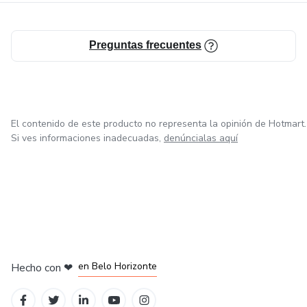
Preguntas frecuentes
El contenido de este producto no representa la opinión de Hotmart.
Si ves informaciones inadecuadas,
denúncialas aquí
en Ciudad de México
en Bogotá
en Amsterdam
en Madrid
en Belo Horizonte
Hecho con
❤