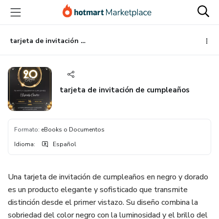
Ir
Ir
Ir
al
a
al
contenido
la
pie
principal
página
de
tarjeta de invitación de cumpleaños
de
página
pago
tarjeta de invitación de cumpleaños
Formato
:
eBooks o Documentos
Idioma
:
Español
Una tarjeta de invitación de cumpleaños en negro y dorado
es un producto elegante y sofisticado que transmite
distinción desde el primer vistazo. Su diseño combina la
sobriedad del color negro con la luminosidad y el brillo del