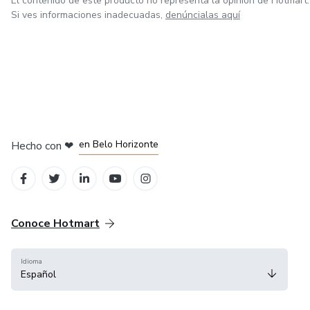
El contenido de este producto no representa la opinión de Hotmart.
Si ves informaciones inadecuadas,
denúncialas aquí
en Ciudad de México
en Bogotá
en Amsterdam
en Madrid
en Belo Horizonte
Hecho con
❤
Conoce Hotmart
Idioma
Español