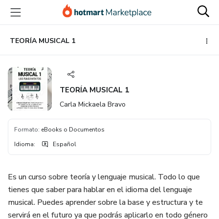
Ir
Ir
Ir
al
a
al
contenido
la
pie
principal
página
de
TEORÍA MUSICAL 1
de
página
pago
TEORÍA MUSICAL 1
Carla Mickaela Bravo
Formato
:
eBooks o Documentos
Idioma
:
Español
Es un curso sobre teoría y lenguaje musical. Todo lo que
tienes que saber para hablar en el idioma del lenguaje
musical. Puedes aprender sobre la base y estructura y te
servirá en el futuro ya que podrás aplicarlo en todo género