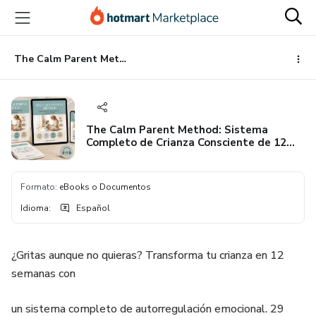
Ir
Ir
Ir
al
a
al
contenido
la
pie
principal
página
de
The Calm Parent Method: Sistema Completo de Crianza Consciente de 12 Semanas para Dejar de Gritar y Conectar con Tus Hijos (0-7 Años)
de
página
pago
The Calm Parent Method: Sistema
Completo de Crianza Consciente de 12
Semanas para Dejar de Gritar y Conectar
con Tus Hijos (0-7 Años)
Formato
:
eBooks o Documentos
Idioma
:
Español
¿Gritas aunque no quieras? Transforma tu crianza en 12
semanas con
un sistema completo de autorregulación emocional. 29