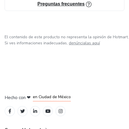
Preguntas frecuentes
El contenido de este producto no representa la opinión de Hotmart.
Si ves informaciones inadecuadas,
denúncialas aquí
en Bogotá
en Amsterdam
en Madrid
en Ciudad de México
Hecho con
❤
en Belo Horizonte