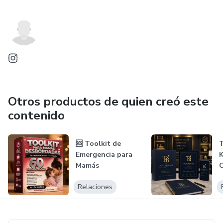
Otros productos de quien creó este
contenido
🆘 Toolkit de
T
Emergencia para
K
Mamás
Desbordadas - 60
G
Relaciones
Segundo...