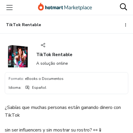
Ir
Ir
Ir
al
a
al
contenido
la
pie
principal
página
de
TikTok Rentable
de
página
pago
TikTok Rentable
A solução online
Formato
:
eBooks o Documentos
Idioma
:
Español
¿Sabías que muchas personas están ganando dinero con
TikTok
sin ser influencers y sin mostrar su rostro? 👀📱