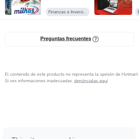
Finanzas e Inversiones
Preguntas frecuentes
El contenido de este producto no representa la opinión de Hotmart.
Si ves informaciones inadecuadas,
denúncialas aquí
en Ciudad de México
en Bogotá
en Amsterdam
en Madrid
en Belo Horizonte