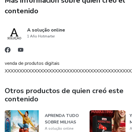
Más información sobre quien creó el
contenido
A solução online
1 Año Hotmarter
venda de produtos digitais
XXXXXXXXXXXXXXXXXXXXXXXXXXXXXXXXXXXXXXXXXXX
Otros productos de quien creó este
contenido
APRENDA TUDO
SOBRE MILHAS
A solução online
A