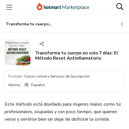
Ir
Ir
Ir
al
a
al
contenido
la
pie
principal
página
de
Transforma tu cuerpo en solo 7 días: El Método Reset Antinflamatorio
de
página
pago
Transforma tu cuerpo en solo 7 días: El
Método Reset Antinflamatorio
Formato
:
Cursos online y Servicios de Suscripción
Idioma
:
Español
Este método está diseñado para mujeres reales como tú:
profesionales, ocupadas y con poco tiempo, que quieren
verse y sentirse bien sin dejar de disfrutar la comida.