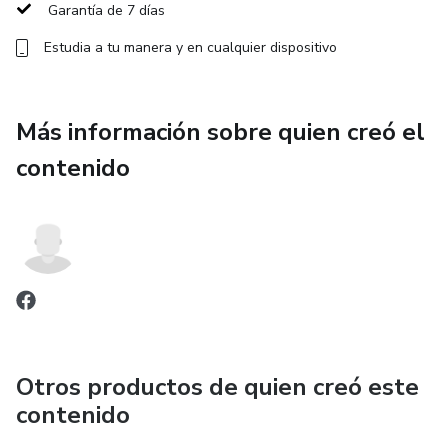
Garantía de 7 días
• Proceso progresivo de 7 días (sin cambios bruscos)
Estudia a tu manera y en cualquier dispositivo
• Basado en principios antiinflamatorios reales
Más información sobre quien creó el
• Recetas listas en máximo 10 minutos
contenido
• Planificación hecha para ti (sin estrés mental)
👉 Tú solo sigues el plan. Tu cuerpo hace el resto.
⏱️ Diseñado para tu realidad
Sabemos que:
Otros productos de quien creó este
❌ No tienes tiempo para cocinar complicado
contenido
❌ No quieres gastar de más en comida saludable