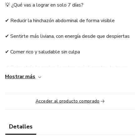
💡 ¿Qué vas a lograr en solo 7 días?
✔ Reducir la hinchazón abdominal de forma visible
✔ Sentirte más liviana, con energía desde que despiertas
✔ Comer rico y saludable sin culpa
✔ Dejar atrás la confusión sobre qué alimentos te hacen
bien
Mostrar más
✔ Empezar un hábito sostenible (sin dietas restrictivas)
Acceder al producto comprado
🔬 ¿Por qué este método sí funciona?
Porque no depende de tu fuerza de voluntad.
Detalles
Sigue un sistema probado: