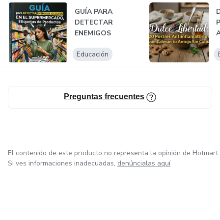
GUÍA PARA
D
❌ No sabes por dónde empezar
DETECTAR
P
ENEMIGOS
A
OCULTOS EN EL
q
Por eso este método es:
Educación
SUPERMERCADO:
Etiq...
✔ Rápido
✔ Simple
Preguntas frecuentes
✔ Accesible
✔ Delicioso
El contenido de este producto no representa la opinión de Hotmart.
Si ves informaciones inadecuadas,
denúncialas aquí
📦 ¿Qué incluye tu compra?
📘 Libro principal (PDF):
Transforma tu cuerpo en solo 7 días: Método Reset