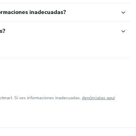
ormaciones inadecuadas?
s?
otmart. Si ves informaciones inadecuadas,
denúncialas aquí