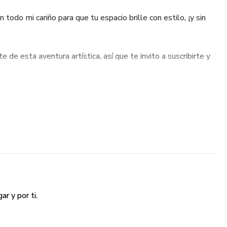
todo mi cariño para que tu espacio brille con estilo, ¡y sin
de esta aventura artística, así que te invito a suscribirte y
de tu hogar puede convertirse en una expresión única de tu
e vida a tus espacios juntos!
r y por ti.