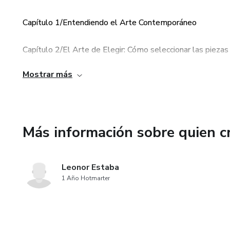
Capítulo 1/Entendiendo el Arte Contemporáneo
Capítulo 2/El Arte de Elegir: Cómo seleccionar las piezas
Mostrar más
Capítulo 3/Cómo Integrar Arte en cada habitación de tu h
Capítulo 4/Estrategias para exhibir Arte: Cómo crear impa
Más información sobre quien c
Capítulo 5/Protege y Conserva Tu Arte: Consejos para su
Capítulo 6/Haz que Tu Hogar cuente una Historia
Leonor Estaba
1 Año Hotmarter