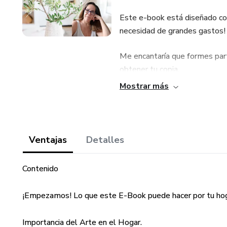
Este e-book está diseñado con 
necesidad de grandes gastos!
Me encantaría que formes parte 
obtener tu copia.
Mostrar más
Con este e-book, cada rincón 
estilo personal. ¡Vamos a darl
Ventajas
Detalles
Contenido
¡Empezamos! Lo que este E-Book puede hacer por tu hoga
Importancia del Arte en el Hogar.