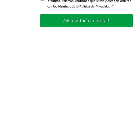
producto. Además, confirmas que leíste y estás de acuerdo
*
con los términos de la
Política de Privacidad
¡Me gustaría comprar!