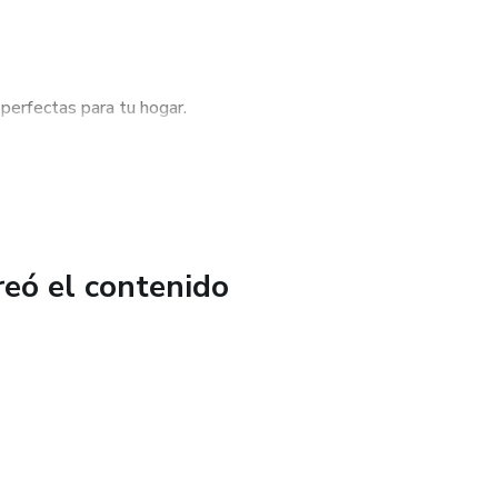
 perfectas para tu hogar.
ogar.
cto en tu hogar.
reó el contenido
 cuidado duradero.