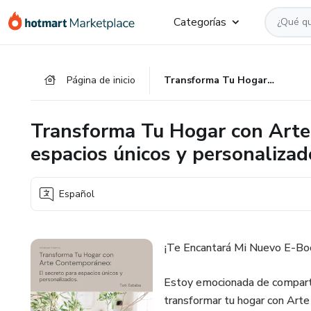
Ir
Ir
Ir
Categorías
al
a
al
contenido
la
pie
principal
página
de
Página de inicio
Transforma Tu Hogar con Arte Contemporáneo: El secreto para espacios únicos y personalizados.
de
página
pago
Transforma Tu Hogar con Arte
espacios únicos y personalizad
Español
¡Te Encantará Mi Nuevo E-Bo
Estoy emocionada de compartir
transformar tu hogar con Art