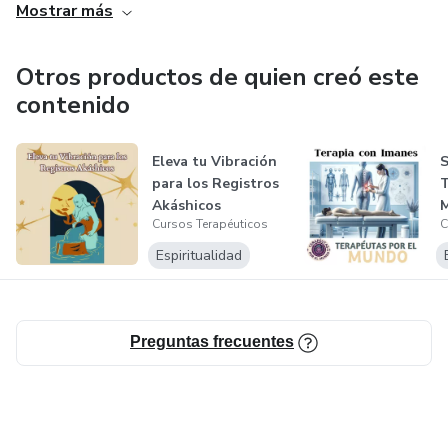
Mostrar más
Otros productos de quien creó este
contenido
Eleva tu Vibración
S
para los Registros
T
Akáshicos
M
Cursos Terapéuticos
C
T
Espiritualidad
Preguntas frecuentes