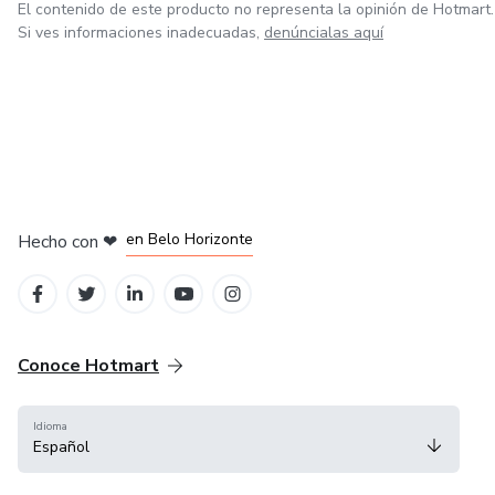
El contenido de este producto no representa la opinión de Hotmart.
Si ves informaciones inadecuadas,
denúncialas aquí
en Ciudad de México
en Bogotá
en Amsterdam
en Madrid
en Belo Horizonte
Hecho con
❤
Conoce Hotmart
Idioma
Español