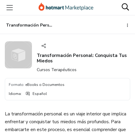
Ir
Ir
Ir
al
a
al
contenido
la
pie
principal
página
de
Transformación Personal: Conquista Tus Miedos
de
página
pago
Transformación Personal: Conquista Tus
Miedos
Cursos Terapéuticos
Formato
:
eBooks o Documentos
Idioma
:
Español
La transformación personal es un viaje interior que implica
enfrentar y conquistar tus miedos más profundos. Para
embarcarte en este proceso, es esencial comprender que