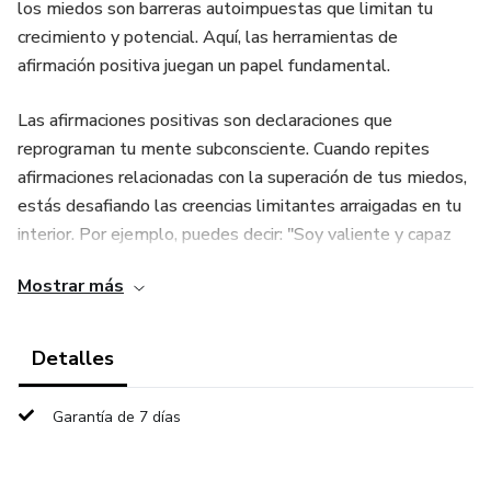
los miedos son barreras autoimpuestas que limitan tu
crecimiento y potencial. Aquí, las herramientas de
afirmación positiva juegan un papel fundamental.
Las afirmaciones positivas son declaraciones que
reprograman tu mente subconsciente. Cuando repites
afirmaciones relacionadas con la superación de tus miedos,
estás desafiando las creencias limitantes arraigadas en tu
interior. Por ejemplo, puedes decir: "Soy valiente y capaz
de enfrentar cualquier desafío que la vida me presente".
Mostrar más
Esta afirmación te empodera y te recuerda tu fortaleza
interior.
Detalles
Garantía de 7 días