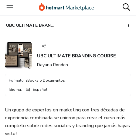
Ir
Ir
Ir
al
a
al
contenido
la
pie
principal
página
de
UBC ULTIMATE BRANDING COURSE
de
página
pago
UBC ULTIMATE BRANDING COURSE
Dayana Rondon
Formato
:
eBooks o Documentos
Idioma
:
Español
Un grupo de expertos en marketing con tres décadas de
experiencia combinada se unieron para crear el curso más
completo sobre redes sociales y branding que jamás hayas
visto!