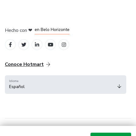
en Ciudad de México
en Bogotá
en Amsterdam
en Madrid
en Belo Horizonte
Hecho con
❤
Conoce Hotmart
Idioma
Español
FAQ
Términos
Privacidad
Cookies