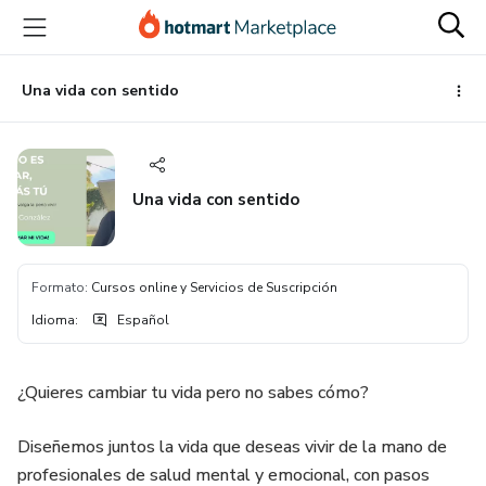
Ir
Ir
Ir
al
a
al
contenido
la
pie
principal
página
de
Una vida con sentido
de
página
pago
Una vida con sentido
Formato
:
Cursos online y Servicios de Suscripción
Idioma
:
Español
¿Quieres cambiar tu vida pero no sabes cómo?
Diseñemos juntos la vida que deseas vivir de la mano de
profesionales de salud mental y emocional, con pasos