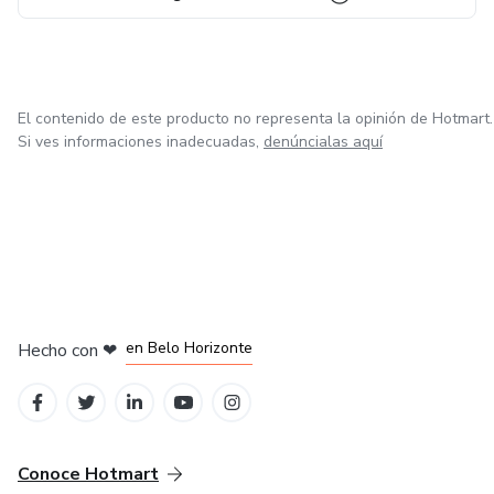
El contenido de este producto no representa la opinión de Hotmart.
Si ves informaciones inadecuadas,
denúncialas aquí
en Ciudad de México
en Bogotá
en Amsterdam
en Madrid
en Belo Horizonte
Hecho con
❤
Conoce Hotmart