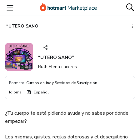
Ir
Ir
Ir
al
a
al
contenido
la
pie
principal
página
de
“UTERO SANO”
de
página
pago
“UTERO SANO”
Ruth Elena caceres
Formato
:
Cursos online y Servicios de Suscripción
Idioma
:
Español
¿Tu cuerpo te está pidiendo ayuda y no sabes por dónde
empezar?
Los miomas, quistes, reglas dolorosas y el desequilibrio