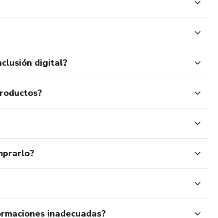
clusión digital?
productos?
mprarlo?
ormaciones inadecuadas?