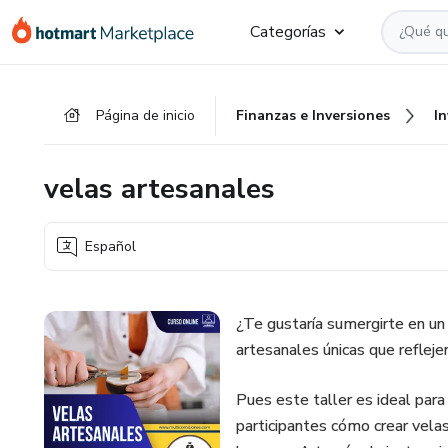
Ir
Ir
Ir
Categorías
al
a
al
contenido
la
pie
principal
página
de
Página de inicio
Finanzas e Inversiones
I
de
página
pago
velas artesanales
Español
¿Te gustaría sumergirte en un
artesanales únicas que refleje
Pues este taller es ideal para
participantes cómo crear vela