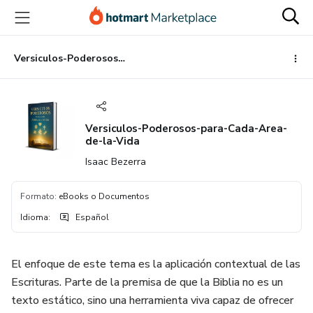
Ir
Ir
Ir
al
a
al
contenido
la
pie
principal
página
de
Versiculos-Poderosos-para-Cada-Area-de-la-Vida
de
página
pago
Versiculos-Poderosos-para-Cada-Area-
de-la-Vida
Isaac Bezerra
Formato
:
eBooks o Documentos
Idioma
:
Español
El enfoque de este tema es la aplicación contextual de las
Escrituras. Parte de la premisa de que la Biblia no es un
texto estático, sino una herramienta viva capaz de ofrecer