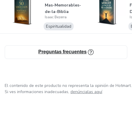
Mas-Memorables-
F
# Morador de São Paulo, conheço bem SP, focado em
de-la-Biblia
resultados e metas, ser afiliado em produtos vendedor e
Isaac Bezerra
I
confiavél, com qualidade real.
Espiritualidad
Empreendedor Digital,
Vendedor desde 16 anos de idade, consultor em Shopping,
Preguntas frecuentes
representante comercial, dinanismo em tratativas.
Bom de equipe, sempre acreditei em marketing digital,
vender enquanto esta dormindo isso é divertido.
El contenido de este producto no representa la opinión de Hotmart.
Si ves informaciones inadecuadas,
denúncialas aquí
# Morador de São Paulo, conheço bem SP, focado em
resultados e metas, ser afiliado em produtos vendedor e
confiavél, com qualidade real.