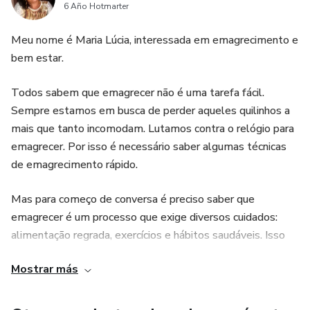
6 Año Hotmarter
Meu nome é Maria Lúcia, interessada em emagrecimento e
bem estar.
Todos sabem que emagrecer não é uma tarefa fácil.
Sempre estamos em busca de perder aqueles quilinhos a
mais que tanto incomodam. Lutamos contra o relógio para
emagrecer. Por isso é necessário saber algumas técnicas
de emagrecimento rápido.
Mas para começo de conversa é preciso saber que
emagrecer é um processo que exige diversos cuidados:
alimentação regrada, exercícios e hábitos saudáveis. Isso
inclui a reeducação alimentar, quando eliminamos todos os
Mostrar más
alimentos que fazem mal à saúde. A ideia é que a dieta se
baseie no baixo teor de carboidrato para iniciar o
emagrecimento.