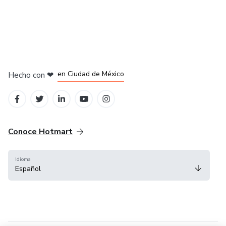
en Bogotá
en Amsterdam
en Madrid
en Ciudad de México
Hecho con
❤
en Belo Horizonte
Conoce Hotmart
Idioma
Español