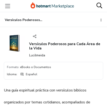
Ir
Ir
Ir
al
a
al
contenido
la
pie
principal
página
de
Versículos Poderosos para Cada Área de la Vida
de
página
pago
Versículos Poderosos para Cada Área de
la Vida
Lucilmeida
Formato
:
eBooks o Documentos
Idioma
:
Español
Una guía espiritual práctica con versículos bíblicos
organizados por temas cotidianos, acompañados de