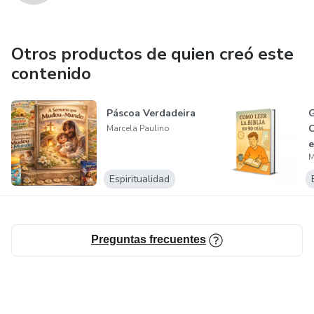
Otros productos de quien creó este
contenido
Páscoa Verdadeira
G
C
Marcela Paulino
e
M
Espiritualidad
Preguntas frecuentes