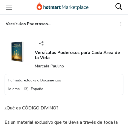
Ir
Ir
Ir
al
a
al
contenido
la
pie
principal
página
de
Versículos Poderosos para Cada Área de la Vida
de
página
pago
Versículos Poderosos para Cada Área de
la Vida
Marcela Paulino
Formato
:
eBooks o Documentos
Idioma
:
Español
¿Qué es CÓDIGO DIVINO?
Es un material exclusivo que te lleva a través de toda la