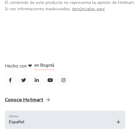
El contenido de este producto no representa la opinión de Hotmart.
Si ves informaciones inadecuadas,
denúncialas aquí
en Amsterdam
en Madrid
en Bogotá
Hecho con
❤
en Belo Horizonte
en Ciudad de México
Conoce Hotmart
Idioma
Español