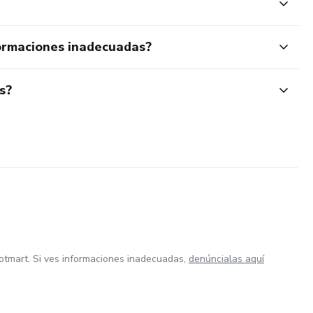
ormaciones inadecuadas?
s?
otmart. Si ves informaciones inadecuadas,
denúncialas aquí