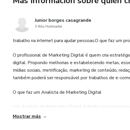
Más información sobre quien c
Junior borges casagrande
3 Año Hotmarter
trabalho na internet para ajudar pessoas.O que faz um pro
O profissional de Marketing Digital é quem cria estratég
digital. Propondo melhorias e estabelecendo metas, esse
mídias sociais, metrificação, marketing de conteúdo, redaç
também poderá ser responsável por trabalhos de e-comm
O que faz um Analista de Marketing Digital
Um Analista de Marketing Digital trabalha com planejame
Por ser um analista, trabalha com bastante foco em anál
Mostrar más