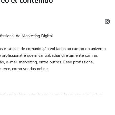
reó el contenido
fissional de Marketing Digital
ias e táticas de comunicação voltadas ao campo do universo
 profissional é quem vai trabalhar diretamente com as
ão, e-mail marketing, entre outros. Esse profissional
erce, como vendas online.
nto estratégico dentro do campo da comunicação virtual.
ise de resultados e metas estab