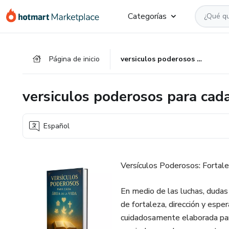
Ir
Ir
Ir
Categorías
al
a
al
contenido
la
pie
principal
página
de
Página de inicio
versiculos poderosos para cada area de la vida
de
página
pago
versiculos poderosos para cada
Español
Versículos Poderosos: Fortale
En medio de las luchas, dudas 
de fortaleza, dirección y espe
cuidadosamente elaborada para