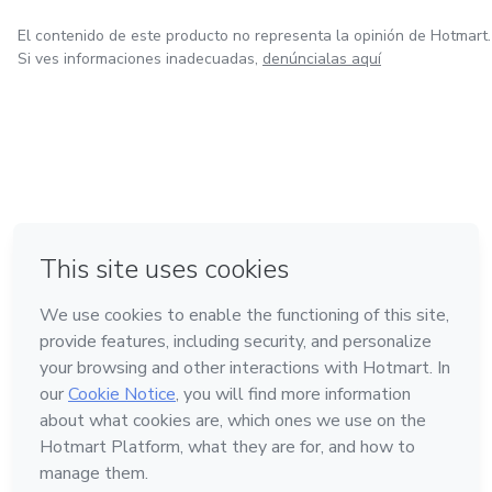
El contenido de este producto no representa la opinión de Hotmart.
Si ves informaciones inadecuadas,
denúncialas aquí
en Bogotá
en Amsterdam
en Madrid
en Ciudad de México
Hecho con
❤
en Belo Horizonte
Conoce Hotmart
Idioma
Español