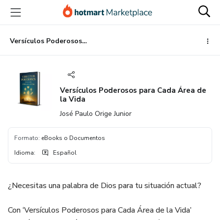
Ir
Ir
Ir
al
a
al
contenido
la
pie
principal
página
de
Versículos Poderosos para Cada Área de la Vida
de
página
pago
Versículos Poderosos para Cada Área de
la Vida
José Paulo Orige Junior
Formato
:
eBooks o Documentos
Idioma
:
Español
¿Necesitas una palabra de Dios para tu situación actual?
Con ‘Versículos Poderosos para Cada Área de la Vida’