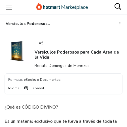
Ir
Ir
Ir
al
a
al
contenido
la
pie
principal
página
de
Versiculos Poderosos para Cada Area de la Vida
de
página
pago
Versiculos Poderosos para Cada Area de
la Vida
Renato Domingos de Menezes
Formato
:
eBooks o Documentos
Idioma
:
Español
¿Qué es CÓDIGO DIVINO?
Es un material exclusivo que te lleva a través de toda la