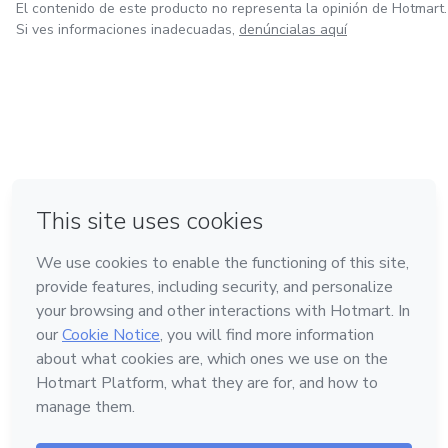
El contenido de este producto no representa la opinión de Hotmart.
Si ves informaciones inadecuadas,
denúncialas aquí
en Ciudad de México
en Bogotá
en Amsterdam
en Madrid
en Belo Horizonte
Hecho con
❤
Conoce Hotmart
Idioma
Español