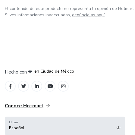
El contenido de este producto no representa la opinión de Hotmart.
Si ves informaciones inadecuadas,
denúncialas aquí
en Bogotá
en Amsterdam
en Madrid
en Ciudad de México
Hecho con
❤
en Belo Horizonte
Conoce Hotmart
Idioma
Español