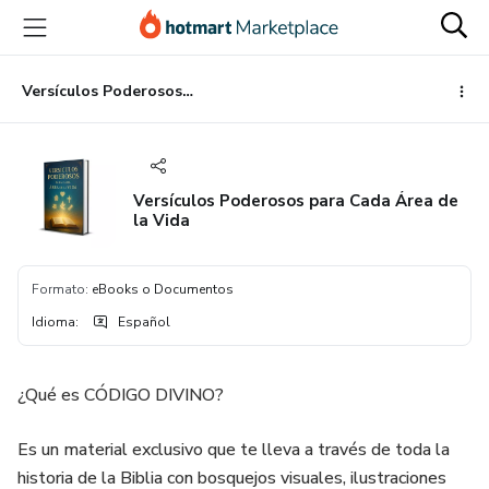
Ir
Ir
Ir
al
a
al
contenido
la
pie
principal
página
de
Versículos Poderosos para Cada Área de la Vida
de
página
pago
Versículos Poderosos para Cada Área de
la Vida
Formato
:
eBooks o Documentos
Idioma
:
Español
¿Qué es CÓDIGO DIVINO?
Es un material exclusivo que te lleva a través de toda la
historia de la Biblia con bosquejos visuales, ilustraciones