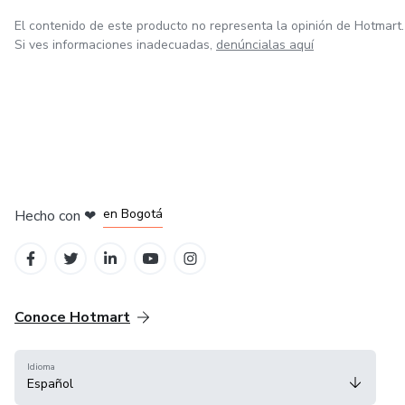
El contenido de este producto no representa la opinión de Hotmart.
Si ves informaciones inadecuadas,
denúncialas aquí
en Amsterdam
en Madrid
en Bogotá
Hecho con
❤
en Belo Horizonte
en Ciudad de México
Conoce Hotmart
Idioma
Español