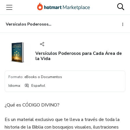
Ir
Ir
Ir
al
a
al
contenido
la
pie
principal
página
de
Versículos Poderosos para Cada Área de la Vida
de
página
pago
Versículos Poderosos para Cada Área de
la Vida
Formato
:
eBooks o Documentos
Idioma
:
Español
¿Qué es CÓDIGO DIVINO?
Es un material exclusivo que te lleva a través de toda la
historia de la Biblia con bosquejos visuales, ilustraciones