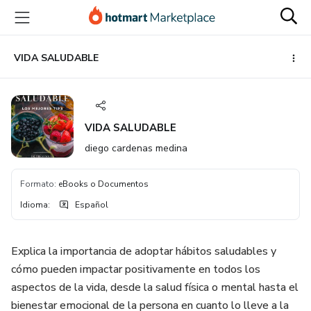
Ir
Ir
Ir
al
a
al
contenido
la
pie
principal
página
de
VIDA SALUDABLE
de
página
pago
VIDA SALUDABLE
diego cardenas medina
Formato
:
eBooks o Documentos
Idioma
:
Español
Explica la importancia de adoptar hábitos saludables y
cómo pueden impactar positivamente en todos los
aspectos de la vida, desde la salud física o mental hasta el
bienestar emocional de la persona en cuanto lo lleve a la