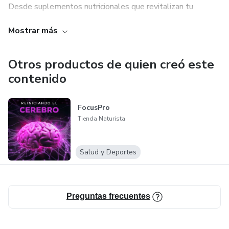
Desde suplementos nutricionales que revitalizan tu
energía desde el interior, hasta una línea exclusiva de
Mostrar más
cosmética orgánica y productos de cuidado personal que
miman tu piel con la delicadeza que mereces, cada artículo
en nuestros estantes ha sido elegido rigurosamente por su
Otros productos de quien creó este
pureza, origen ético y efectividad.
contenido
Entendemos que cuidarse es el acto más grande de amor
FocusPro
propio. Por eso, nuestra misión va más allá de vender
Tienda Naturista
productos; queremos inspirarte a adoptar pequeños
rituales diarios que transformen tu calidad de vida. Ya sea
que busques potenciar tu nutrición, encontrar alivio a través
Salud y Deportes
de la herbolaria o simplemente regalarte un momento de
calma, aquí encontrarás soluciones sostenibles y llenas de
cariño.
Preguntas frecuentes
Te invitamos a redescubrir el poder curativo de lo natural y