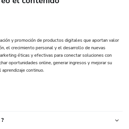
reó el contenido
uienes quieren recuperar la alegría, la paz y el control de su
logrado.
uevo. Está en tus manos volver a ser protagonista de tu
ación y promoción de productos digitales que aportan valor
ión, el crecimiento personal y el desarrollo de nuevas
marketing éticas y efectivas para conectar soluciones con
har oportunidades online, generar ingresos y mejorar su
 aprendizaje continuo.
 ?