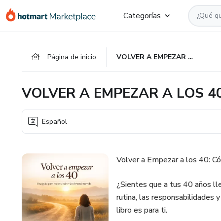
Ir
Ir
Ir
Categorías
al
a
al
contenido
la
pie
principal
página
de
Página de inicio
VOLVER A EMPEZAR A LOS 40.
de
página
pago
VOLVER A EMPEZAR A LOS 40
Español
Volver a Empezar a los 40: Có
¿Sientes que a tus 40 años ll
rutina, las responsabilidades 
libro es para ti.