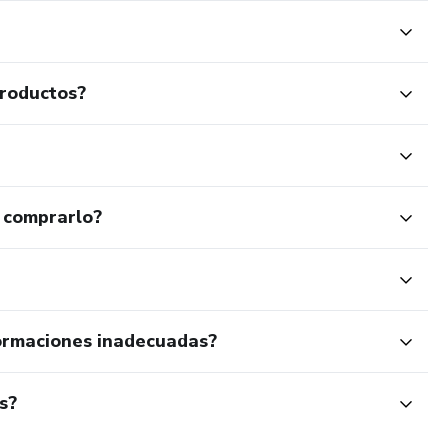
productos?
 comprarlo?
ormaciones inadecuadas?
s?