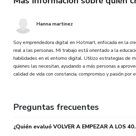
Más información sobre quien c
Este libro es un refugio para q
vida sin renunciar a lo que han 
Hanna martinez
No es tarde para empezar de n
historia.
Soy emprendedora digital en Hotmart, enfocada en la cre
real a las personas. Mi trabajo está orientado a la educac
habilidades en el entorno digital. Utilizo estrategias de 
quienes las necesitan, ayudando a más personas a aprovec
calidad de vida con constancia, compromiso y pasión por el
Preguntas frecuentes
¿Quién evaluó VOLVER A EMPEZAR A LOS 40.