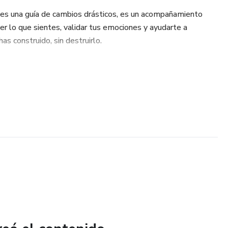
 es una guía de cambios drásticos, es un acompañamiento
er lo que sientes, validar tus emociones y ayudarte a
as construido, sin destruirlo.
 cansancio emocional que te impide avanzar.
ocial de "tenerlo todo resuelto".
por la vida que no fue y seguir adelante.
mismo sin culpa ni destrucción.
o, energía y relaciones con conciencia.
ra reconstruirte paso a paso y con intención.