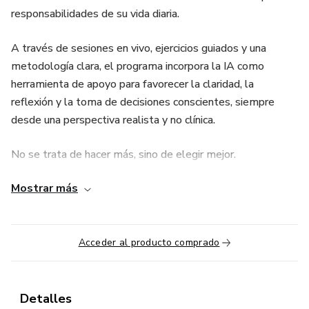
responsabilidades de su vida diaria.
A través de sesiones en vivo, ejercicios guiados y una
metodología clara, el programa incorpora la IA como
herramienta de apoyo para favorecer la claridad, la
reflexión y la toma de decisiones conscientes, siempre
desde una perspectiva realista y no clínica.
No se trata de hacer más, sino de elegir mejor.
Mostrar más
El programa está diseñado para acompañarte a identificar
prioridades reales, organizar tu energía y tomar decisiones
con mayor orden, sin culpa ni exigencias irreales,
respetando tu momento de vida actual.
Acceder al producto comprado
Detalles