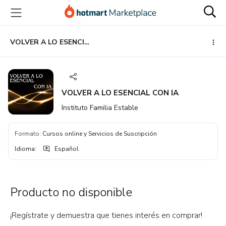
Ir
Ir
Ir
al
a
al
contenido
la
pie
principal
página
de
VOLVER A LO ESENCIAL CON IA
de
página
pago
VOLVER A LO ESENCIAL CON IA
Instituto Familia Estable
Formato
:
Cursos online y Servicios de Suscripción
Idioma
:
Español
Producto no disponible
¡Regístrate y demuestra que tienes interés en comprar!