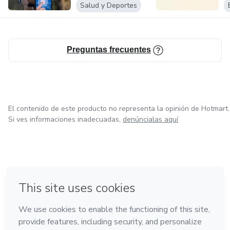
Salud y Deportes
Preguntas frecuentes
El contenido de este producto no representa la opinión de Hotmart.
Si ves informaciones inadecuadas,
denúncialas aquí
en Ciudad de México
en Bogotá
en Amsterdam
en Madrid
en Belo Horizonte
Hecho con
❤