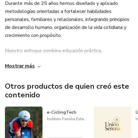
Durante más de 25 años hemos diseñado y aplicado
metodologías orientadas a fortalecer habilidades
personales, familiares y relacionales, integrando principios
de desarrollo humano, organización de la vida cotidiana y
crecimiento con propósito.
Nuestro enfoque combina educación práctica,
acompañamiento formativo y una base de valores
Mostrar más
inspirados en la espiritualidad, promoviendo una vida
equilibrada, consciente y con dirección.
Otros productos de quien creó este
contenido
e-CiclingTech
Instituto Familia Estable