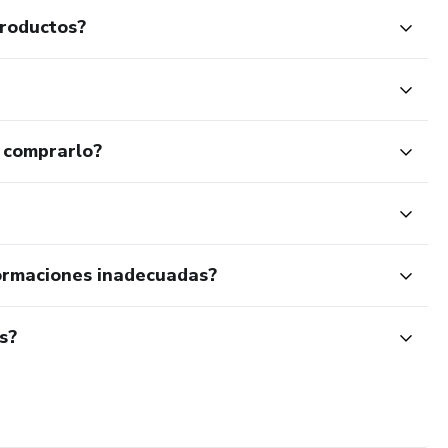
productos?
 comprarlo?
ormaciones inadecuadas?
s?