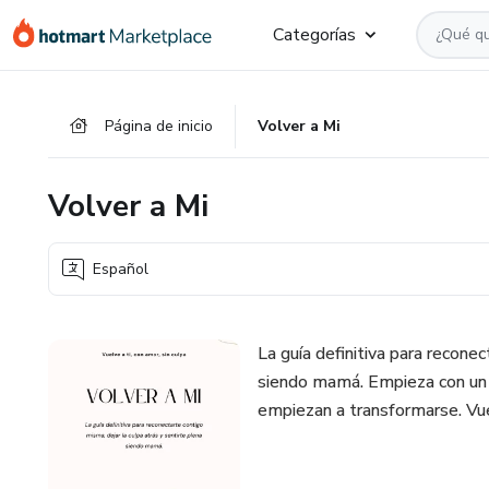
Ir
Ir
Ir
Categorías
al
a
al
contenido
la
pie
principal
página
de
Página de inicio
Volver a Mi
de
página
pago
Volver a Mi
Español
La guía definitiva para reconec
siendo mamá. Empieza con un 
empiezan a transformarse. Vuel