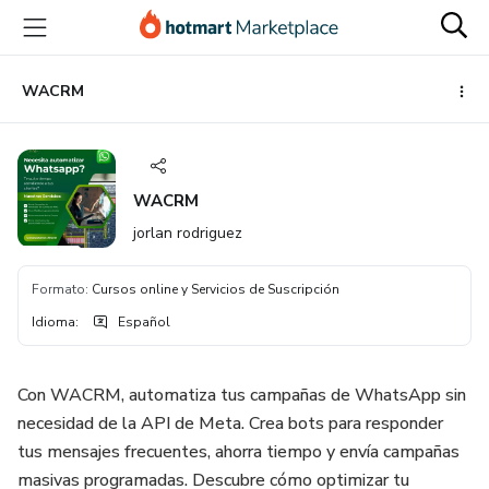
Ir
Ir
Ir
al
a
al
contenido
la
pie
principal
página
de
WACRM
de
página
pago
WACRM
jorlan rodriguez
Formato
:
Cursos online y Servicios de Suscripción
Idioma
:
Español
Con WACRM, automatiza tus campañas de WhatsApp sin
necesidad de la API de Meta. Crea bots para responder
tus mensajes frecuentes, ahorra tiempo y envía campañas
masivas programadas. Descubre cómo optimizar tu