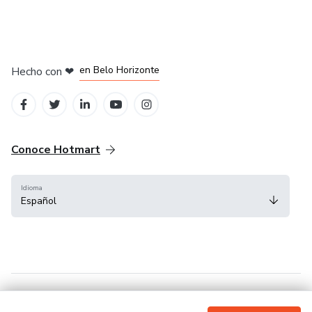
en Ciudad de México
en Bogotá
en Amsterdam
en Madrid
en Belo Horizonte
Hecho con
❤
Conoce Hotmart
Idioma
Español