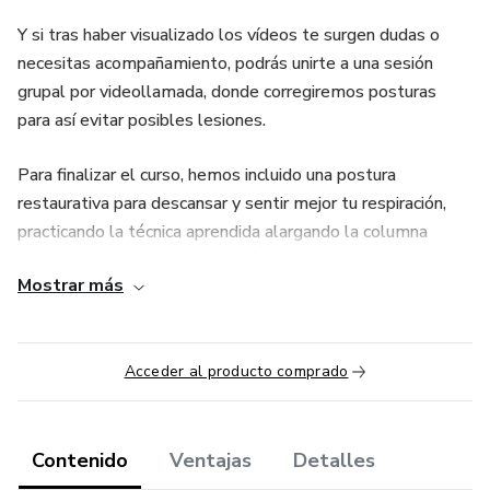
Y si tras haber visualizado los vídeos te surgen dudas o
necesitas acompañamiento, podrás unirte a una sesión
grupal por videollamada, donde corregiremos posturas
para así evitar posibles lesiones.
Para finalizar el curso, hemos incluido una postura
restaurativa para descansar y sentir mejor tu respiración,
practicando la técnica aprendida alargando la columna
vertebral, mejorando la conexión de las vísceras, el corazón
Mostrar más
y el cerebro a través de la médula espinal.
Con la práctica de Hatha Yoga notarás alivio en dolores de
espalda y tensión muscular, apreciarás un cambio en tu
Acceder al producto comprado
estado físico, con un cuerpo más tonificado y serás
consciente de una nueva conexión cuerpo-mente, que se
traducirá en una mejora de tus patrones de sueño.
Contenido
Ventajas
Detalles