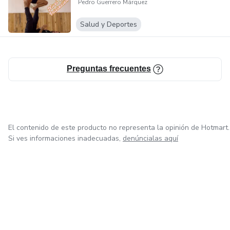
Pedro Guerrero Márquez
Salud y Deportes
Preguntas frecuentes
El contenido de este producto no representa la opinión de Hotmart.
Si ves informaciones inadecuadas,
denúncialas aquí
en Ciudad de México
en Bogotá
en Amsterdam
en Madrid