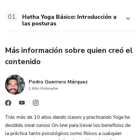
El curso está estructurado en 20 vídeos de asanas, una
secuencia (saludo al sol A) y una postura restaurativa,
01
Hatha Yoga Básico: Introducción a
además de la sesión por videollamada.
las posturas
Más información sobre quien creó el
contenido
Pedro Guerrero Márquez
1 Año Hotmarter
Trás más de 10 años dando clases y practicando Yoga he
decidido crear cursos On-line para llevar los beneficios de
la práctica tanto psicológicos como físicos a cualquier