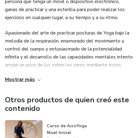
persona que tenga un móvil o dispositivo electrónico,
ganas de practicar y una esterilla para poder realizar los
ejercicios en cualquier lugar, a su tiempo y a su ritmo.
Apasionado del arte de practicar posturas de Yoga bajo la
melodía de la respiración, enamorado del movimiento y
control del cuerpo y entusiasmado de la potencialidad
infinita y el desarrollo de las capacidades mentales intento
arrojar un poco de luz sobre los seres mediante estos
cursos para que se sientan más libres en su día a día y a la
Mostrar más
hora de materializar sus sueños e ilusiones.
Otros productos de quien creó este
contenido
Curso de AcroYoga
Nivel Inicial