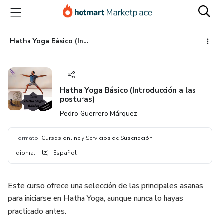
Ir
Ir
Ir
al
a
al
contenido
la
pie
principal
página
de
Hatha Yoga Básico (Introducción a las posturas)
de
página
pago
Hatha Yoga Básico (Introducción a las
posturas)
Pedro Guerrero Márquez
Formato
:
Cursos online y Servicios de Suscripción
Idioma
:
Español
Este curso ofrece una selección de las principales asanas
para iniciarse en Hatha Yoga, aunque nunca lo hayas
practicado antes.