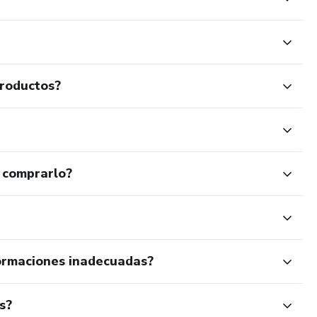
productos?
 comprarlo?
ormaciones inadecuadas?
s?