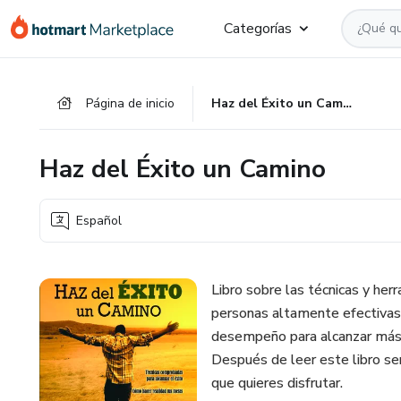
Ir
Ir
Ir
Categorías
al
a
al
contenido
la
pie
principal
página
de
Página de inicio
Haz del Éxito un Camino
de
página
pago
Haz del Éxito un Camino
Español
Libro sobre las técnicas y he
personas altamente efectivas 
desempeño para alcanzar más e
Después de leer este libro ser
que quieres disfrutar.