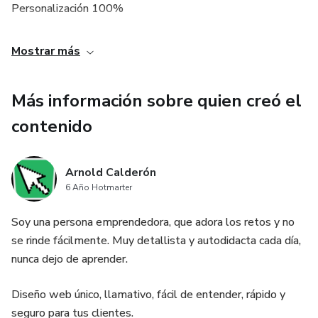
Personalización 100%
Personalizamos tu invitación con la temática que elijas,
Mostrar más
fotos y dedicatorias.
Más información sobre quien creó el
Multiplataforma
contenido
Pueden verse desde cualquier dispositivo: celular, tablet y
computadora.
Arnold Calderón
6 Año Hotmarter
Ecofriendly
Soy una persona emprendedora, que adora los retos y no
Con las invitaciones digitales evitamos el uso de papel.
se rinde fácilmente. Muy detallista y autodidacta cada día,
nunca dejo de aprender.
Diseño web único, llamativo, fácil de entender, rápido y
seguro para tus clientes.