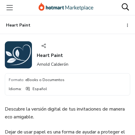
Ir
Ir
Ir
al
a
al
contenido
la
pie
principal
página
de
Heart Paint
de
página
pago
Heart Paint
Arnold Calderón
Formato
:
eBooks o Documentos
Idioma
:
Español
Descubre la versión digital de tus invitaciones de manera
eco amigable.
Dejar de usar papel es una forma de ayudar a proteger el