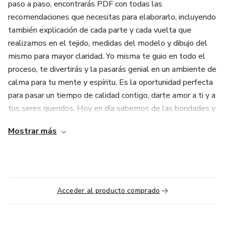
paso a paso, encontrarás PDF con todas las
recomendaciones que necesitas para elaborarlo, incluyendo
también explicación de cada parte y cada vuelta que
realizamos en el tejido, medidas del modelo y dibujo del
mismo para mayor claridad. Yo misma te guio en todo el
proceso, te divertirás y la pasarás genial en un ambiente de
calma para tu mente y espíritu. Es la oportunidad perfecta
para pasar un tiempo de calidad contigo, darte amor a ti y a
tus seres queridos. Hoy en día sabemos de las bondades y
beneficios para tu estado de ánimo que conlleva una
Mostrar más
actividad tan sencilla y bella como tejer en crochet...
Así que vamos manos a la obra
Acceder al producto comprado