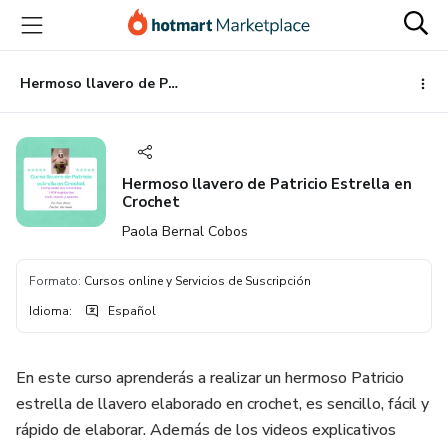
Ir
Ir
Ir
al
a
al
contenido
la
pie
principal
página
de
Hermoso llavero de Patricio Estrella en Crochet
de
página
pago
Hermoso llavero de Patricio Estrella en
Crochet
Paola Bernal Cobos
Formato
:
Cursos online y Servicios de Suscripción
Idioma
:
Español
En este curso aprenderás a realizar un hermoso Patricio
estrella de llavero elaborado en crochet, es sencillo, fácil y
rápido de elaborar. Además de los videos explicativos