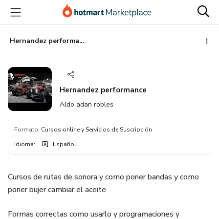
Ir
Ir
Ir
al
a
al
contenido
la
pie
principal
página
de
Hernandez performance
de
página
pago
Hernandez performance
Aldo adan robles
Formato
:
Cursos online y Servicios de Suscripción
Idioma
:
Español
Cursos de rutas de sonora y como poner bandas y como
poner bujer cambiar el aceite
Formas correctas como usarlo y programaciones y