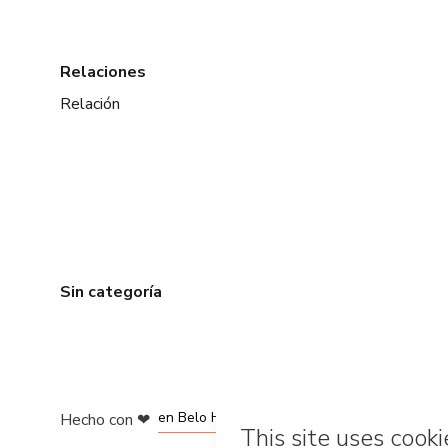
Relaciones
Relación
Sin categoría
en Ciudad de México
en Bogotá
en Amsterdam
en Madrid
en Belo Horizonte
Hecho con
❤