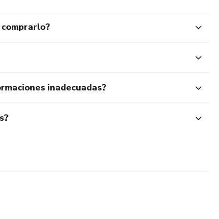
 comprarlo?
ormaciones inadecuadas?
s?