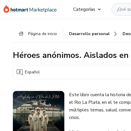
Ir
Ir
Ir
Categorías
al
a
al
contenido
la
pie
principal
página
de
Página de inicio
Desarrollo personal
Des
de
página
pago
Héroes anónimos. Aislados en e
Español
Este libro cuenta la historia 
el Rio La Plata, en el te comp
múltiples temas, salud, conven
crisis.