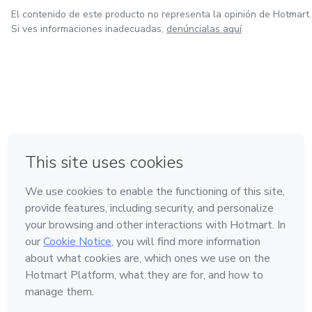
El contenido de este producto no representa la opinión de Hotmart.
Si ves informaciones inadecuadas,
denúncialas aquí
en Bogotá
en Amsterdam
en Madrid
en Ciudad de México
Hecho con
❤
en Belo Horizonte
Conoce Hotmart
Idioma
Español