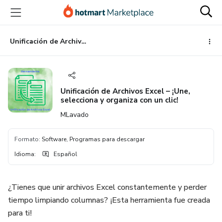
Ir
Ir
Ir
al
a
al
contenido
la
pie
principal
página
de
Unificación de Archivos Excel – ¡Une, selecciona y organiza con un clic!
de
página
pago
Unificación de Archivos Excel – ¡Une,
selecciona y organiza con un clic!
MLavado
Formato
:
Software, Programas para descargar
Idioma
:
Español
¿Tienes que unir archivos Excel constantemente y perder
tiempo limpiando columnas? ¡Esta herramienta fue creada
para ti!