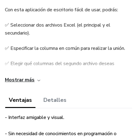
Con esta aplicación de escritorio fácil de usar, podrás:
✅ Seleccionar dos archivos Excel (el principal y el
secundario).
✅ Especificar la columna en común para realizar la unión.
✅ Elegir qué columnas del segundo archivo deseas
incorporar.
Mostrar más
✅ Ordenarlas según el orden en que las seleccionas.
Ventajas
Detalles
✅ Guardar el resultado con un solo clic.
Ideal para:
- Interfaz amigable y visual.
📊 Cualquier persona que trabaje con datos en Excel.
- Sin necesidad de conocimientos en programación o