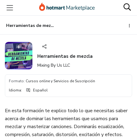
Ir
Ir
Ir
al
a
al
contenido
la
pie
principal
página
de
Herramientas de mezcla
de
página
pago
Herramientas de mezcla
Mixing By Us LLC
Formato
:
Cursos online y Servicios de Suscripción
Idioma
:
Español
En esta formación te explico todo lo que necesitas saber
acerca de dominar las herramientas que usamos para
mezclar y masterizar canciones. Dominarás ecualización,
compresión, saturación, distorsión, excitación y efectos.